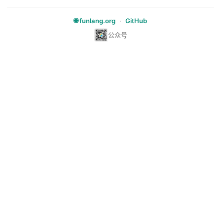
🌐 funlang.org
·
GitHub
公众号