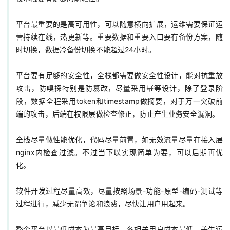
平台最重要的是高可用性，可以随意横向扩展，运维需要保证运
营持续在线，热更新等。重要数据和重要入口要有备份方案，随
时切换，数据冷备份切换不能超过24小时。

平台要有足够的安全性，全栈都需要做安全性设计，能对抗重放
攻击，防嗅探特别是防篡改，尽量采用幂等设计，除了登录阶
段，数据全程采用token和timestamp做摘要，对于万一突破前
端的攻击，后端在权限层做检查修正，防止产生业务安全漏洞。

全栈尽量做性能优化，代码尽量前置，如无效流量尽量在接入层
nginx内检查过滤。不过当下以实现简单为要，可以后期再优
化。

软件开发过程尽量高效，尽量按照场景-功能-原型-编码-测试等
过程进行，减少无谓争论和浪费，尽快让用户用起来。

整个平台以最低成本为最高目标，各相关用户成本最低，美牛运