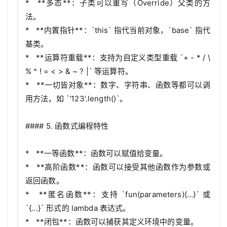
*   **多态**：子类可以重写（Override）父类的方
法。

*   **内置指针**：`this` 指代当前对象，`base` 指代
基类。

*   **运算符重载**：支持为自定义类型重载 `+ - * / \ 
% ^ ! = < > & ~ ? |` 等运算符。

*   **一切皆对象**：数字、字符串、函数等都可以调
用方法，如 `'123'.length()`。

#### 5. 函数式编程特性

*   **一等函数**：函数可以赋值给变量。

*   **高阶函数**：函数可以接受其他函数作为参数或
返回函数。

*   **匿名函数**：支持 `fun(parameters){...}` 或 
`{...}` 形式的 lambda 表达式。

*   **闭包**：函数可以捕获其定义环境中的变量。
