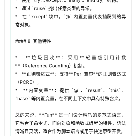
*   使用 `try ... except ... finally ... end try;` 结构。

*   通过 `raise` 抛出任意类型的异常。

*   在 `except` 块中，`@` 内置变量代表捕获到的异
常对象。

#### 8. 其他特性

*   **垃圾回收**：采用**轻量级引用计数
**（Reference Counting）机制。

*   **正则表达式**：支持**Perl 兼容**的正则表达式
（PCRE）。

*   **内置变量**：提供 `@`、`result`、`this`、
`base` 等内置变量，在不同上下文中具有特殊含义。

总的来说，**Fun** 是一门设计精巧的多范式语言，
它融合了命令式、面向对象和函数式编程的特性，语法
清晰且灵活，适合作为脚本语言或用于快速原型开发。
