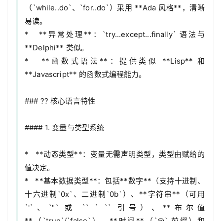
（`while..do`、`for..do`）采用 **Ada 风格**，清晰
易读。

*   **异常处理**：`try...except...finally` 语法与 
**Delphi** 类似。

*   **函数式语法**：提供类似 **Lisp** 和 
**Javascript** 的函数式编程能力。

### ?? 核心语言特性

#### 1. 变量与类型系统

*   **动态类型**：变量无需声明类型，类型由赋给的
值决定。

*   **基本数据类型**：包括**数字**（支持十进制、
十六进制`0x`、二进制`0b`）、**字符串**（可用 
`'`、`"` 或 `` ` `` 引号）、**布尔值
**（`true`/`false`）、**时间**（`@` 前缀）和 