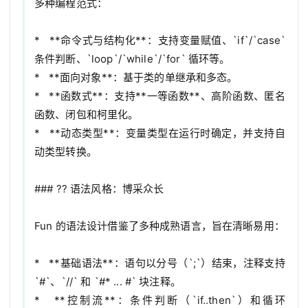
多种编程范式：

*   **命令式与结构化**：支持变量赋值、`if`/`case` 
条件判断、`loop`/`while`/`for` 循环等。

*   **面向对象**：基于类的单继承和多态。

*   **函数式**：支持**一等函数**、高阶函数、匿名
函数、闭包和柯里化。

*   **动态类型**：变量类型在运行时确定，并支持自
动类型转换。

### ?? 语法风格：博采众长

Fun 的语法设计借鉴了多种成熟语言，旨在清晰易用：

*   **基础语法**：语句以分号（`;`）结束，注释支持 
`#`、`//` 和 `#* ... #` 块注释。

*   **控制流**：条件判断（`if..then`）和循环