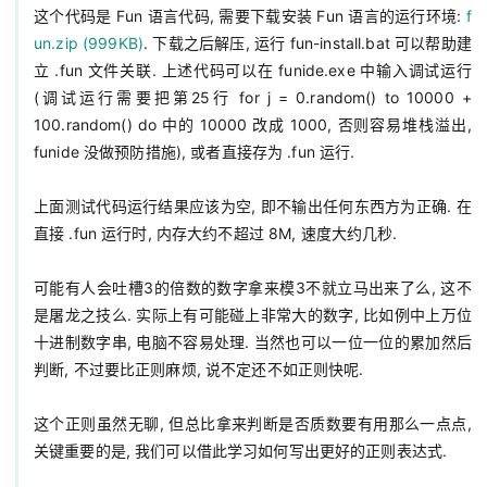
这个代码是 Fun 语言代码, 需要下载安装 Fun 语言的运行环境: 
f
un.zip (999KB)
. 下载之后解压, 运行 fun-install.bat 可以帮助建
立 .fun 文件关联. 上述代码可以在 funide.exe 中输入调试运行
(调试运行需要把第25行 for j = 0.random() to 10000 + 
100.random() do 中的 10000 改成 1000, 否则容易堆栈溢出, 
funide 没做预防措施), 或者直接存为 .fun 运行.

上面测试代码运行结果应该为空, 即不输出任何东西方为正确. 在
直接 .fun 运行时, 内存大约不超过 8M, 速度大约几秒.

可能有人会吐槽3的倍数的数字拿来模3不就立马出来了么, 这不
是屠龙之技么. 实际上有可能碰上非常大的数字, 比如例中上万位
十进制数字串, 电脑不容易处理. 当然也可以一位一位的累加然后
判断, 不过要比正则麻烦, 说不定还不如正则快呢.

这个正则虽然无聊, 但总比拿来判断是否质数要有用那么一点点, 
关键重要的是, 我们可以借此学习如何写出更好的正则表达式.
