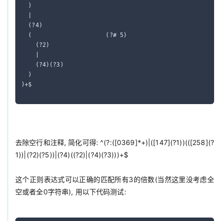
  )

  |

  (?4)

  (                     (?# 5)

    (?2)

    |

    (?4)(?3)

  )

)+$

去除空行和注释, 简化可得: ^(?:([0369]*+)|([147](?1))(([258](?
1))|(?2)(?5))|(?4)((?2)|(?4)(?3)))+$

这个正则表达式可以正确的匹配所有3的倍数(当然这里没考虑全
空或者全0字符串), 用以下代码测试:
