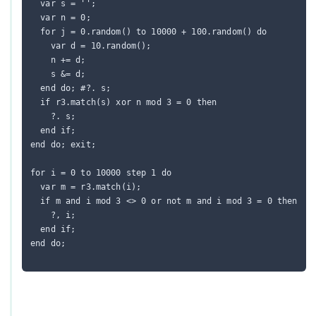
  var s = '';

  var n = 0;

  for j = 0.random() to 10000 + 100.random() do

    var d = 10.random();

    n += d;

    s &= d;

  end do; #?. s;

  if r3.match(s) xor n mod 3 = 0 then

    ?. s;

  end if;

end do; exit;

for i = 0 to 10000 step 1 do

  var m = r3.match(i);

  if m and i mod 3 <> 0 or not m and i mod 3 = 0 then

    ?, i;

  end if;

end do;
