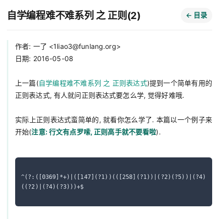
自学编程难不难系列 之 正则(2)
← 目录
作者: 一了 <
1liao3@funlang.org
>

日期: 2016-05-08

上一篇(
自学编程难不难系列 之 正则表达式
)提到一个简单有用的
正则表达式, 有人就问正则表达式要怎么学, 觉得好难哦.

实际上正则表达式蛮简单的, 就看你怎么学了. 本篇以一个例子来
开始(
注意: 行文有点罗嗦, 正则高手就不要看啦
).

^(?:([0369]*+)|([147](?1))(([258](?1))|(?2)(?5))|(?4)
((?2)|(?4)(?3)))+$
