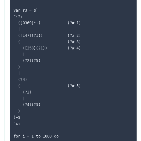
var r3 = $`

^(?:

  ([0369]*+)            (?# 1)

  |

  ([147](?1))           (?# 2)

  (                     (?# 3)

    ([258](?1))         (?# 4)

    |

    (?2)(?5)

  )

  |

  (?4)

  (                     (?# 5)

    (?2)

    |

    (?4)(?3)

  )

)+$

`x;

for i = 1 to 1000 do
