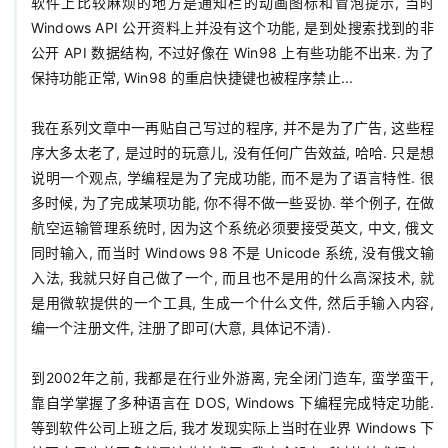
软件上比较麻烦的地方是通知栏的动画图标和冒泡提示, 当时 
Windows API 公开资料上并没有这个功能, 是到处搜索找到的非
公开 API 数据结构, 不过好像在 Win98 上有些功能不出来. 为了
保持功能正常, Win98 的重启快捷键也被程序禁止...

我在系列文章中一再贴自己写过的程序, 并不是为了广告, 这些程
序大多太老了, 是过时的玩意儿, 没有任何广告效益, 哈哈. 只是想
说明一个观点, 学编程是为了完成功能, 而不是为了语言特性. 很
多时候, 为了完成某项功能, 你不得不做一些妥协. 举个例子, 在做
航空运输管理系统时, 因为这个系统必须要接受英文, 中文, 俄文
同时输入, 而当时 Windows 98 不是 Unicode 系统, 没有俄文输
入法, 我就只好自己做了一个, 而且也不是用的什么高深技术, 就
是用微软提供的一个工具, 生成一个什么文件, 然后手输入内容, 
编一个注册文件, 注册了即可(大意, 具体记不清).

到2002年之前, 我都是在行业外游离, 完全闭门造车, 蛮学蛮干, 
靠自学掌握了多种语言在 DOS, Windows 下编程完成特定功能. 
等到软件公司上班之后, 我才发现实际上当时在业界 Windows 下