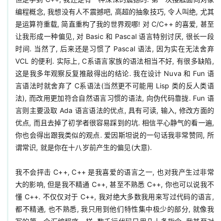
编程概念, 我想没有人不震撼吧, 高超的抽象技巧, 令人叫绝, 尤其
是运算符重载, 简直重构了我的世界观哪! 对 C/C++ 的喜爱, 甚至
让我形成一种偏见, 对 Basic 和 Pascal 语言特别讨厌, 很长一段
时间. 当然了, 后来还是习惯了 Pascal 语法, 因为实在无法舍弃 
VCL 的便利. 实际上, C系语言家族的语法相当不好, 有很多缺陷, 
这是我多年观察反复推敲得出的结论. 我在设计 Nuva 和 Fun 语
言语法时就舍弃了 C系语法(当然更不可能用 Lisp 类的反人类语
法), 而改用更加符合自然语言习惯的语法, 向伪代码靠拢. Fun 语
言则主要汲取 Ada 语言语法的优点, 具有可读, 输入, 修改方面的
优点, 而且去掉了初学者很容易踩到的坑. 相信平心静气的看一遍, 
你也会得出跟我类似的观点. 爱因斯坦说的一句话我非常赞同, 所
谓常识, 就是你在十八岁前产生的偏见(大意).

我不会抨击 C++, C++ 是我喜爱的语言之一, 也对我产生过非常
大的影响, 但是我不精通 C++, 甚至不熟悉 C++, 你也可以说我不
懂 C++. 不仅仅对于 C++, 我对绝大多数我用来写过代码的语言, 
都不精通, 也不熟悉, 我只用到他们特性集中极少的部分, 就像我