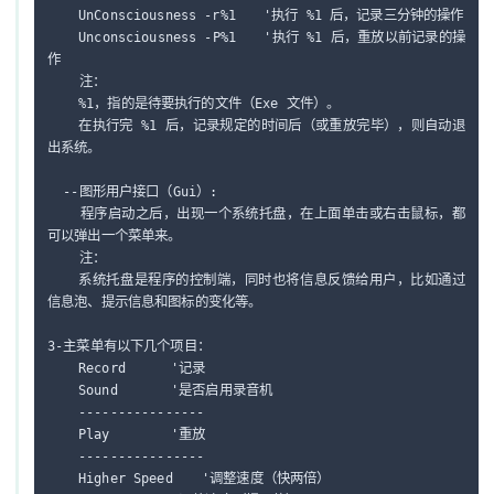
	UnConsciousness -r%1	'执行 %1 后，记录三分钟的操作

	Unconsciousness -P%1	'执行 %1 后，重放以前记录的操
作

    注：

	%1，指的是待要执行的文件（Exe 文件）。

	在执行完 %1 后，记录规定的时间后（或重放完毕），则自动退
出系统。

  --图形用户接口（Gui）:

    程序启动之后，出现一个系统托盘，在上面单击或右击鼠标，都
可以弹出一个菜单来。

    注：

	系统托盘是程序的控制端，同时也将信息反馈给用户，比如通过
信息泡、提示信息和图标的变化等。

3-主菜单有以下几个项目：

	Record		'记录

	Sound		'是否启用录音机

	----------------

	Play		'重放

	----------------

	Higher Speed	'调整速度（快两倍）
