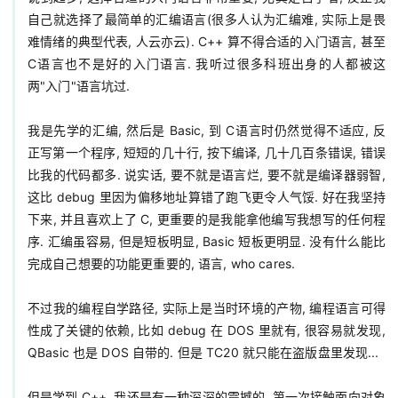
自己就选择了最简单的汇编语言(很多人认为汇编难, 实际上是畏
难情绪的典型代表, 人云亦云). C++ 算不得合适的入门语言, 甚至 
C语言也不是好的入门语言. 我听过很多科班出身的人都被这
两"入门"语言坑过.

我是先学的汇编, 然后是 Basic, 到 C语言时仍然觉得不适应, 反
正写第一个程序, 短短的几十行, 按下编译, 几十几百条错误, 错误
比我的代码都多. 说实话, 要不就是语言烂, 要不就是编译器弱智, 
这比 debug 里因为偏移地址算错了跑飞更令人气馁. 好在我坚持
下来, 并且喜欢上了 C, 更重要的是我能拿他编写我想写的任何程
序. 汇编虽容易, 但是短板明显, Basic 短板更明显. 没有什么能比
完成自己想要的功能更重要的, 语言, who cares.

不过我的编程自学路径, 实际上是当时环境的产物, 编程语言可得
性成了关键的依赖, 比如 debug 在 DOS 里就有, 很容易就发现, 
QBasic 也是 DOS 自带的. 但是 TC20 就只能在盗版盘里发现...

但是学到 C++, 我还是有一种深深的震撼的. 第一次接触面向对象