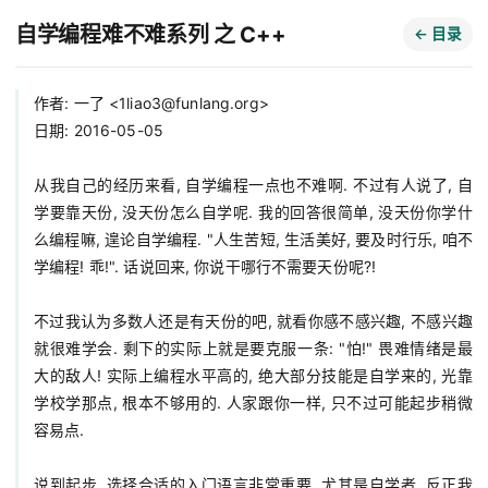
自学编程难不难系列 之 C++
← 目录
作者: 一了 <
1liao3@funlang.org
>

日期: 2016-05-05

从我自己的经历来看, 自学编程一点也不难啊. 不过有人说了, 自
学要靠天份, 没天份怎么自学呢. 我的回答很简单, 没天份你学什
么编程嘛, 遑论自学编程. "人生苦短, 生活美好, 要及时行乐, 咱不
学编程! 乖!". 话说回来, 你说干哪行不需要天份呢?!

不过我认为多数人还是有天份的吧, 就看你感不感兴趣, 不感兴趣
就很难学会. 剩下的实际上就是要克服一条: "怕!" 畏难情绪是最
大的敌人! 实际上编程水平高的, 绝大部分技能是自学来的, 光靠
学校学那点, 根本不够用的. 人家跟你一样, 只不过可能起步稍微
容易点.

说到起步, 选择合适的入门语言非常重要, 尤其是自学者, 反正我