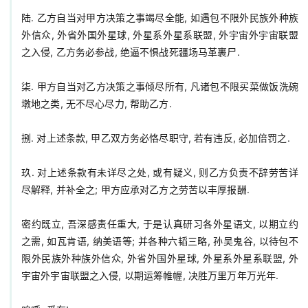
陆. 乙方自当对甲方决策之事竭尽全能, 如遇包不限外民族外种族
外信众, 外省外国外星球, 外星系外星系联盟, 外宇宙外宇宙联盟
之入侵, 乙方务必参战, 绝逼不惧战死疆场马革裹尸.

柒. 甲方自当对乙方决策之事倾尽所有, 凡诸包不限买菜做饭洗碗
墩地之类, 无不尽心尽力, 帮助乙方.

捌. 对上述条款, 甲乙双方务必恪尽职守, 若有违反, 必加倍罚之.

玖. 对上述条款有未详尽之处, 或有疑义, 则乙方负责不辞劳苦详
尽解释, 并补全之; 甲方应承对乙方之劳苦以丰厚报酬.

密约既立, 吾深感责任重大, 于是认真研习各外星语文, 以期立约
之需, 如瓦肯语, 纳美语等; 并各种六韬三略, 孙吴鬼谷, 以待包不
限外民族外种族外信众, 外省外国外星球, 外星系外星系联盟, 外
宇宙外宇宙联盟之入侵, 以期运筹帷幄, 决胜万里万年万光年.
