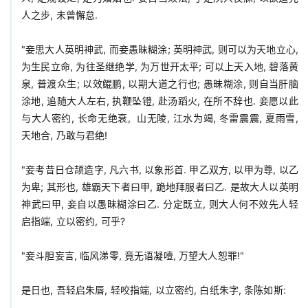
人之步, 未曾懈怠.

"妾思大人英明神武, 而妾愚昧糊涂; 英明神武, 则可以为天地立心, 
为生民立命, 为往圣继绝学, 为万世开太平; 可以上天入地, 碧落黄
泉, 普渡众生; 以效鲲鹏, 以期大道之行也; 愚昧糊涂, 则自当肝脑
涂地, 追随大人左右, 执鞭坠镫, 赴汤蹈火, 在所不辞也. 妾愿以此
与大人密约, 长命无绝衰,  山无陵, 江水为竭, 冬雷震震, 夏雨雪, 
天地合, 乃敢与君绝!

"妾考昔日仓颉造字, 凡六书, 以象形首. 甲乙双方, 以甲为尊, 以乙
为卑; 其形也, 雄霸天下者曰甲, 跪地拜服者曰乙. 是故大人以英明
神武曰甲, 妾自以愚昧糊涂曰乙. 分定既立, 则大人何不效先人轻
启指端, 立以密约, 可乎?

"妾斗胆妄言, 临风涕零, 竟无语凝噎, 万望大人恕罪!"

是日也, 吾轻启朱唇, 轻咬指端, 以立密约, 白纸朱字, 条陈如斯:
