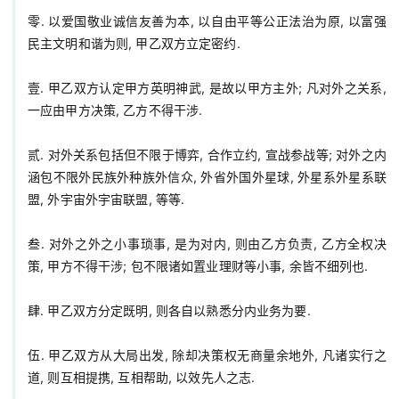
零. 以爱国敬业诚信友善为本, 以自由平等公正法治为原, 以富强
民主文明和谐为则, 甲乙双方立定密约.

壹. 甲乙双方认定甲方英明神武, 是故以甲方主外; 凡对外之关系, 
一应由甲方决策, 乙方不得干涉.

贰. 对外关系包括但不限于博弈, 合作立约, 宣战参战等; 对外之内
涵包不限外民族外种族外信众, 外省外国外星球, 外星系外星系联
盟, 外宇宙外宇宙联盟, 等等.

叁. 对外之外之小事琐事, 是为对内, 则由乙方负责, 乙方全权决
策, 甲方不得干涉; 包不限诸如置业理财等小事, 余皆不细列也.

肆. 甲乙双方分定既明, 则各自以熟悉分内业务为要.

伍. 甲乙双方从大局出发, 除却决策权无商量余地外, 凡诸实行之
道, 则互相提携, 互相帮助, 以效先人之志.
