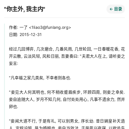
"你主外, 我主内"
← 目录
作者: 一了 <
1liao3@funlang.org
>

日期: 2015-12-31

经过几回博弈, 几次磨合, 几番风雨, 几世轮回, 一日春暖花香, 花
开云散, 云淡风轻, 风和日丽, 吾妻奏曰: "夫君大人在上, 请听妾之
妄言:

"凡幸福之家几类矣, 不幸者则各也.

"妾见大人何其明也, 何不稍收蹙眉疾步, 环顾四周, 则妾之幸矣. 
妾自追随大人, 岁月不知几何, 自忖处处用心, 凡事不遗余力, 然并
卵也.

"妾闻大道不行, 于是有礼, 可以别男女, 序长幼. 昔日娲皇补天造
人, 定规设矩, 是为婚姻也. 妾自当效法, 于是夙兴夜寐, 以欲追先